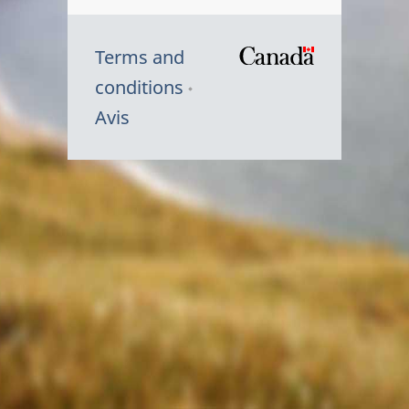
Terms and
/
conditions
Symbole
Avis
du
gouvernem
du
Canada