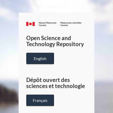
Canada.ca
/
Gouverneme
Open Science and
du
Technology Repository
Canada
English
Dépôt ouvert des
sciences et technologie
Français