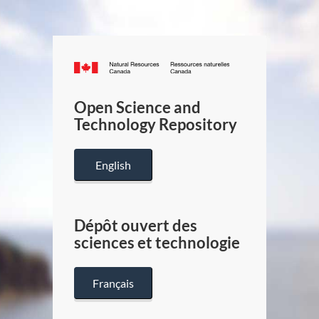
Canada.ca
/
Gouverneme
Open Science and
du
Technology Repository
Canada
English
Dépôt ouvert des
sciences et technologie
Français