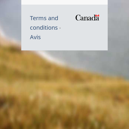
Terms and
/
conditions
Symbole
Avis
du
gouvernem
du
Canada