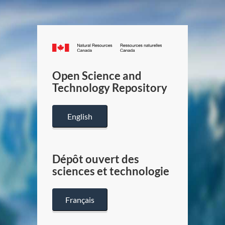
Canada.ca
/
Gouverneme
Open Science and
du
Technology Repository
Canada
English
Dépôt ouvert des
sciences et technologie
Français