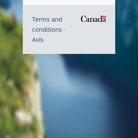
Terms and
/
conditions
Symbole
Avis
du
gouvernem
du
Canada