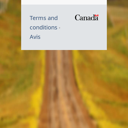
Terms and
/
conditions
Symbole
Avis
du
gouvernem
du
Canada