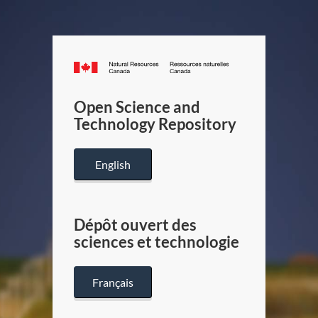
Canada.ca
/
Gouverneme
Open Science and
du
Technology Repository
Canada
English
Dépôt ouvert des
sciences et technologie
Français