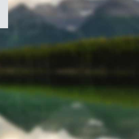
/
Symbole
du
gouvernement
du
Canada