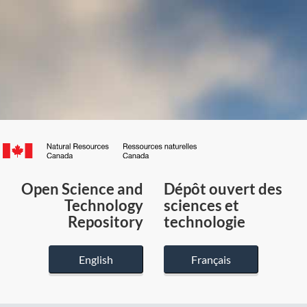
Canada.ca
/
Gouvernement
Open Science and
Dépôt ouvert des
du
Technology
sciences et
Canada
Repository
technologie
English
Français