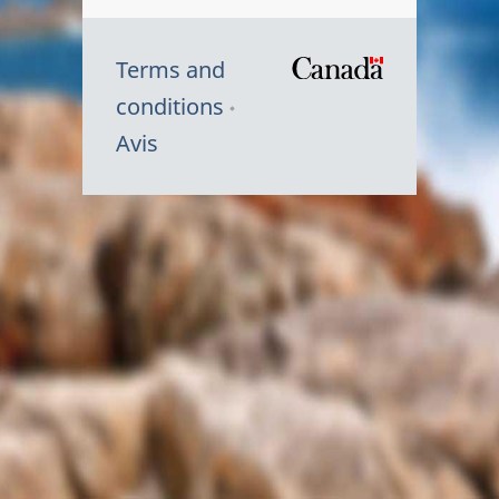
Terms and
/
conditions
Symbole
Avis
du
gouvernem
du
Canada