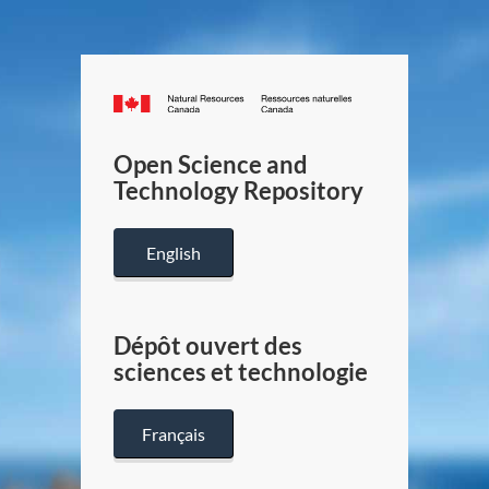
Canada.ca
/
Gouverneme
Open Science and
du
Technology Repository
Canada
English
Dépôt ouvert des
sciences et technologie
Français