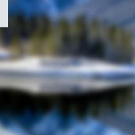
/
Symbole
du
gouvernement
du
Canada