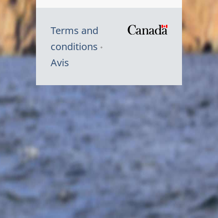
Terms and
/
conditions
Symbole
Avis
du
gouvernem
du
Canada