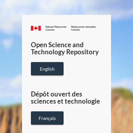
Canada.ca
/
Gouverneme
Open Science and
du
Technology Repository
Canada
English
Dépôt ouvert des
sciences et technologie
Français