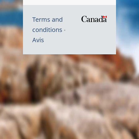
Terms and
/
conditions
Symbole
Avis
du
gouvernem
du
Canada