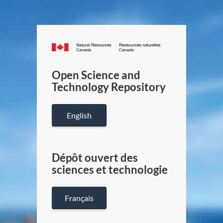
Canada.ca
/
Gouverneme
Open Science and
du
Technology Repository
Canada
English
Dépôt ouvert des
sciences et technologie
Français