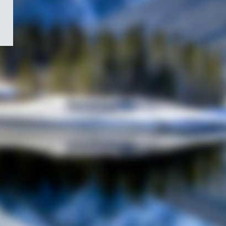
/
Symbole
du
gouvernement
du
Canada