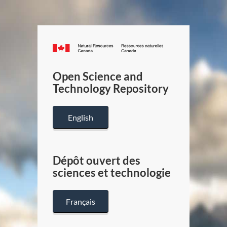
Canada.ca
/
Gouverneme
Open Science and
du
Technology Repository
Canada
English
Dépôt ouvert des
sciences et technologie
Français