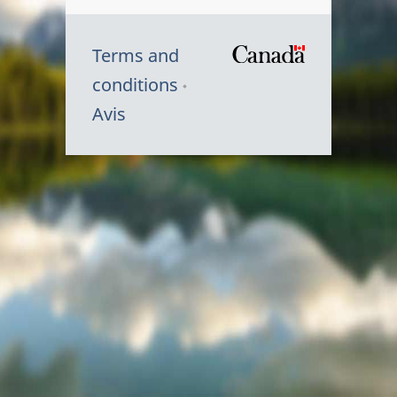
Terms and
/
conditions
Symbole
Avis
du
gouvernem
du
Canada