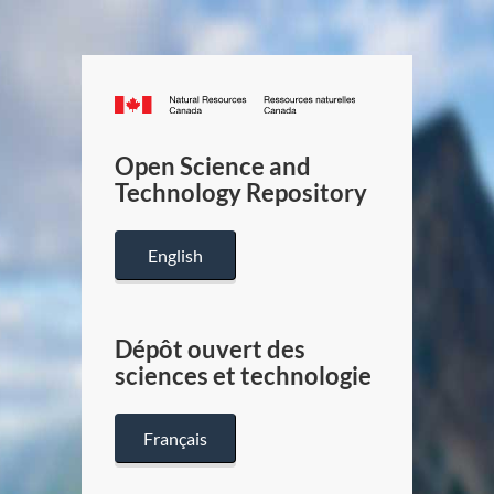
Canada.ca
/
Gouverneme
Open Science and
du
Technology Repository
Canada
English
Dépôt ouvert des
sciences et technologie
Français