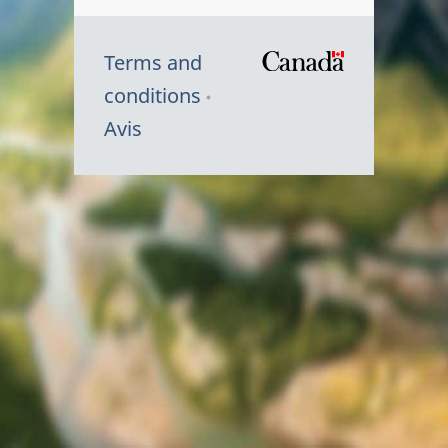
Terms and
/
conditions
Symbole
Avis
du
gouvernem
du
Canada