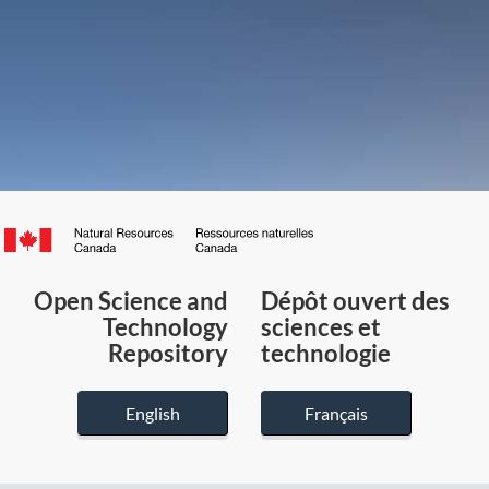
Canada.ca
/
Gouvernement
Open Science and
Dépôt ouvert des
du
Technology
sciences et
Canada
Repository
technologie
English
Français