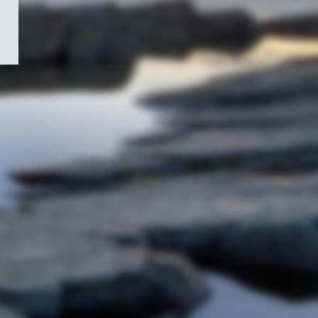
/
Symbole
du
gouvernement
du
Canada