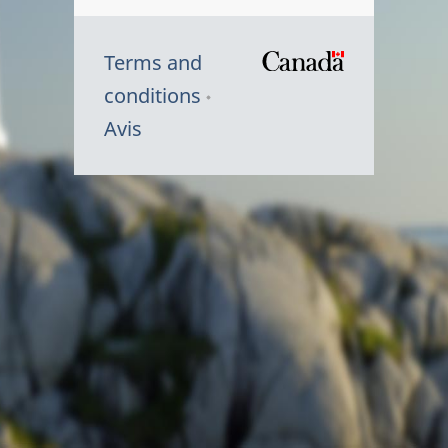
Terms and
/
conditions
Symbole
Avis
du
gouvernem
du
Canada