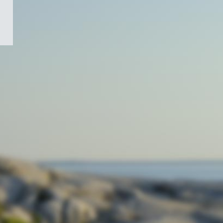
/
Symbole
du
gouvernement
du
Canada