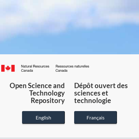
Canada.ca
/
Gouvernement
Open Science and
Dépôt ouvert des
du
Technology
sciences et
Canada
Repository
technologie
English
Français