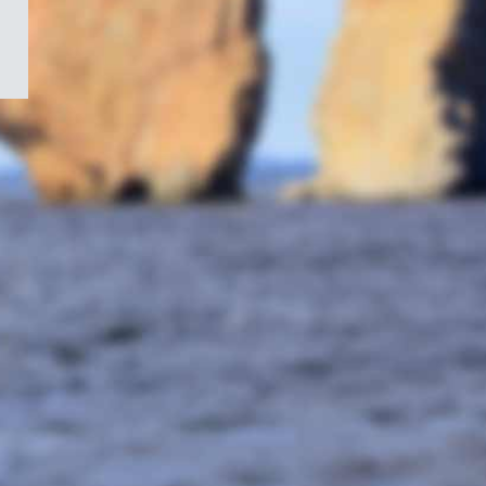
/
Symbole
du
gouvernement
du
Canada