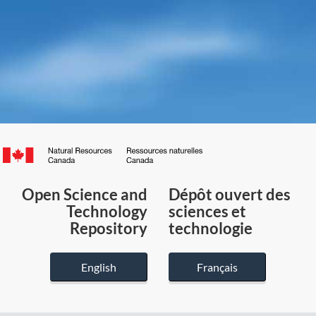
Canada.ca
/
Gouvernement
Open Science and
Dépôt ouvert des
du
Technology
sciences et
Canada
Repository
technologie
English
Français