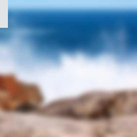
/
Symbole
du
gouvernement
du
Canada