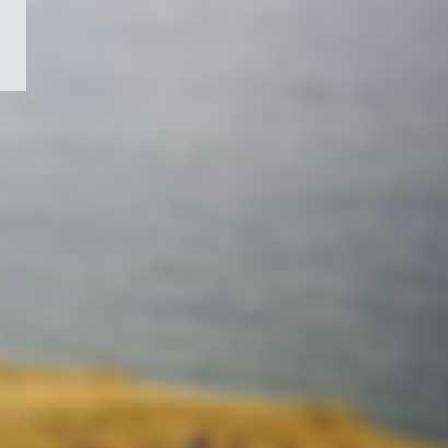
/
Symbole
du
gouvernement
du
Canada