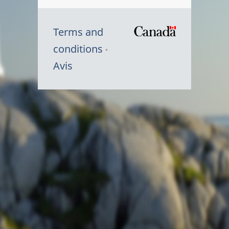
Terms and
/
conditions
Symbole
Avis
du
gouvernem
du
Canada