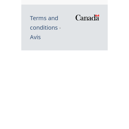
Terms and
/
conditions
Symbole
Avis
du
gouvernem
du
Canada