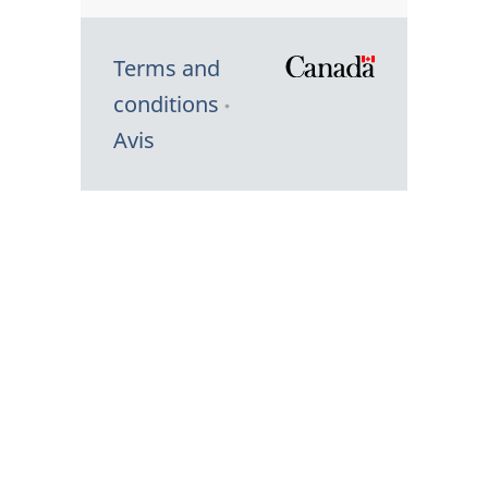
Terms and
/
conditions
Symbole
Avis
du
gouvernem
du
Canada