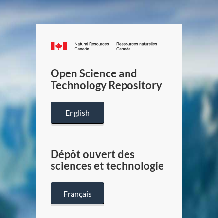
Canada.ca
/
Gouverneme
Open Science and
du
Technology Repository
Canada
English
Dépôt ouvert des
sciences et technologie
Français