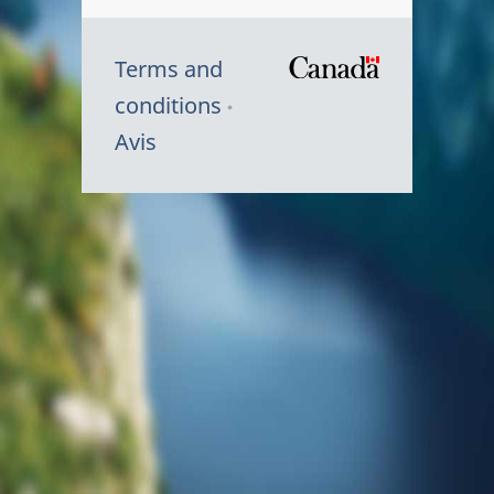
Terms and
/
conditions
Symbole
Avis
du
gouvernem
du
Canada