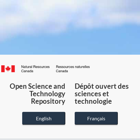
Canada.ca
/
Gouvernement
Open Science and
Dépôt ouvert des
du
Technology
sciences et
Canada
Repository
technologie
English
Français