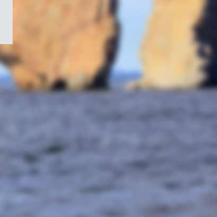
/
Symbole
du
gouvernement
du
Canada