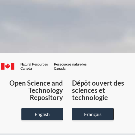
Canada.ca
/
Gouvernement
Open Science and
Dépôt ouvert des
du
Technology
sciences et
Canada
Repository
technologie
English
Français