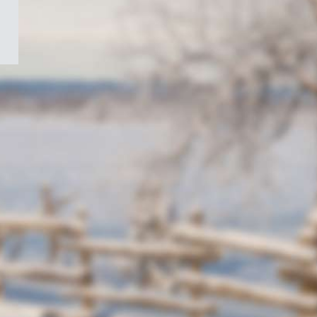
/
Symbole
du
gouvernement
du
Canada