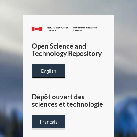
Canada.ca
/
Gouverneme
Open Science and
du
Technology Repository
Canada
English
Dépôt ouvert des
sciences et technologie
Français