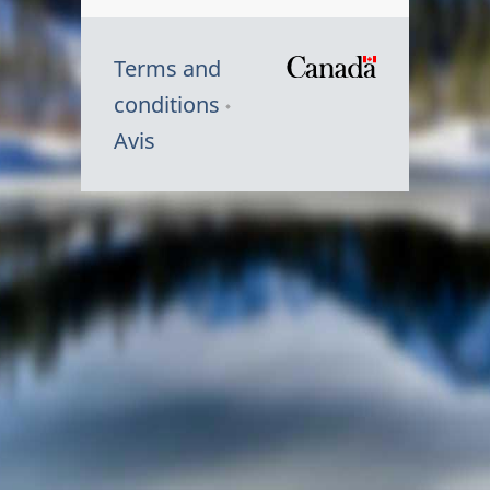
Terms and
/
conditions
Symbole
Avis
du
gouvernem
du
Canada