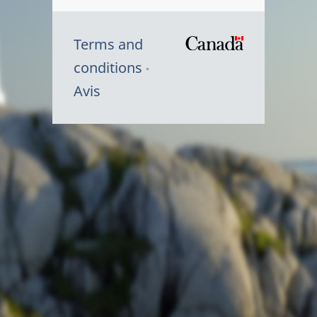
Terms and
/
conditions
Symbole
Avis
du
gouvernem
du
Canada