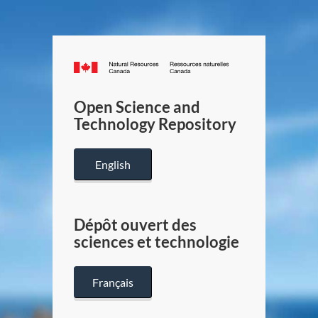
Canada.ca
/
Gouverneme
Open Science and
du
Technology Repository
Canada
English
Dépôt ouvert des
sciences et technologie
Français