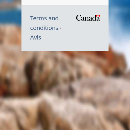
Terms and
/
conditions
Symbole
Avis
du
gouvernem
du
Canada