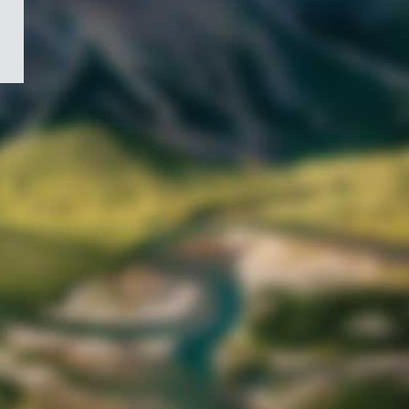
/
Symbole
du
gouvernement
du
Canada