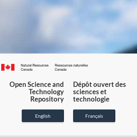
Canada.ca
/
Gouvernement
Open Science and
Dépôt ouvert des
du
Technology
sciences et
Canada
Repository
technologie
English
Français