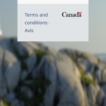
Terms and
/
conditions
Symbole
Avis
du
gouvernem
du
Canada