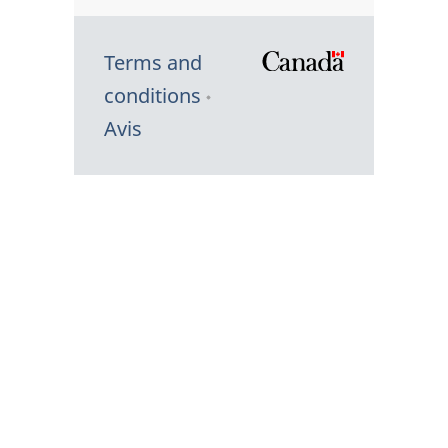
Terms and
/
conditions
Symbole
Avis
du
gouvernem
du
Canada