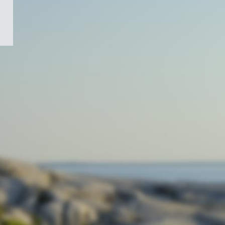
/
Symbole
du
gouvernement
du
Canada