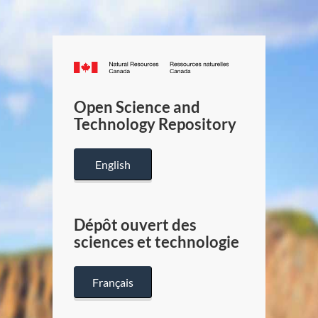
Canada.ca
/
Gouverneme
Open Science and
du
Technology Repository
Canada
English
Dépôt ouvert des
sciences et technologie
Français