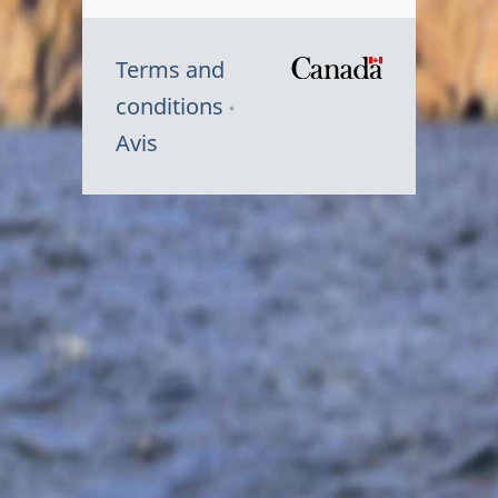
Terms and
/
conditions
Symbole
Avis
du
gouvernem
du
Canada