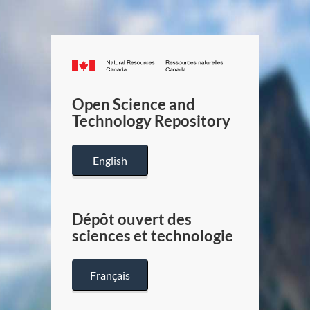
Canada.ca
/
Gouverneme
Open Science and
du
Technology Repository
Canada
English
Dépôt ouvert des
sciences et technologie
Français