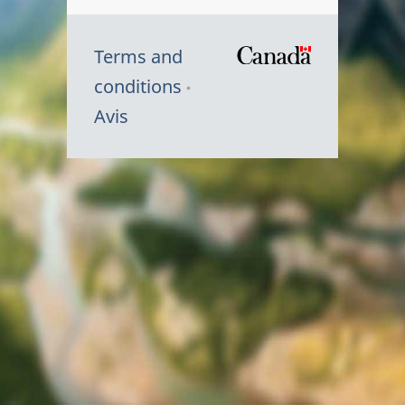
Terms and
/
conditions
Symbole
Avis
du
gouvernem
du
Canada