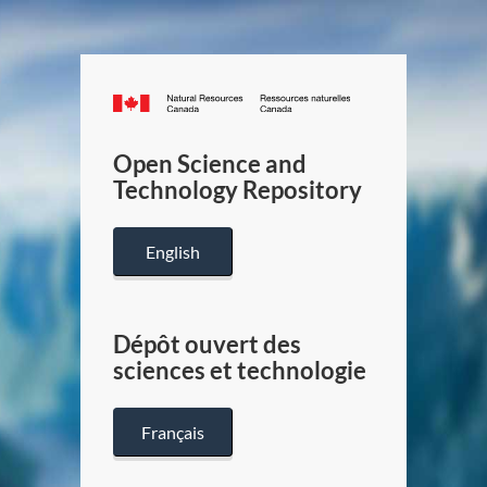
Canada.ca
/
Gouverneme
Open Science and
du
Technology Repository
Canada
English
Dépôt ouvert des
sciences et technologie
Français