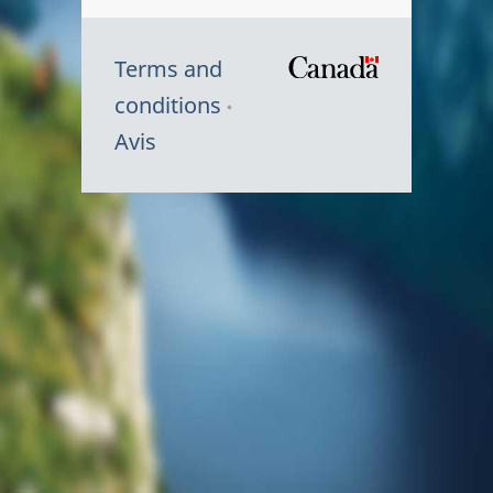
Terms and
/
conditions
Symbole
Avis
du
gouvernem
du
Canada