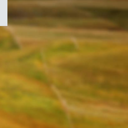
/
Symbole
du
gouvernement
du
Canada