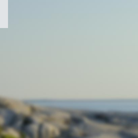
/
Symbole
du
gouvernement
du
Canada