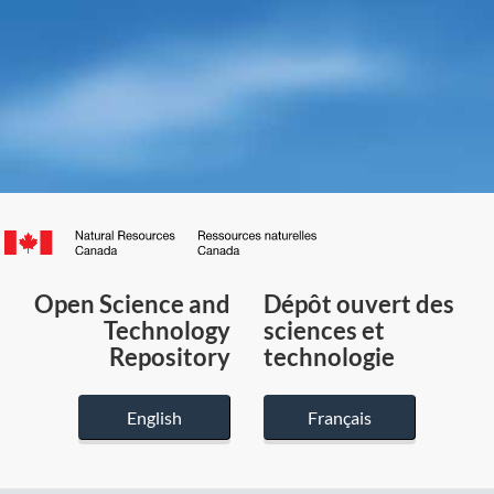
Canada.ca
/
Gouvernement
Open Science and
Dépôt ouvert des
du
Technology
sciences et
Canada
Repository
technologie
English
Français