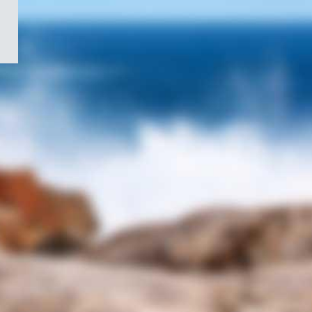
/
Symbole
du
gouvernement
du
Canada