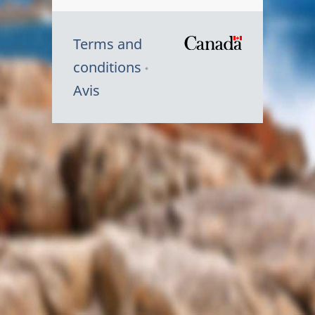
Terms and
/
conditions
Symbole
Avis
du
gouvernem
du
Canada