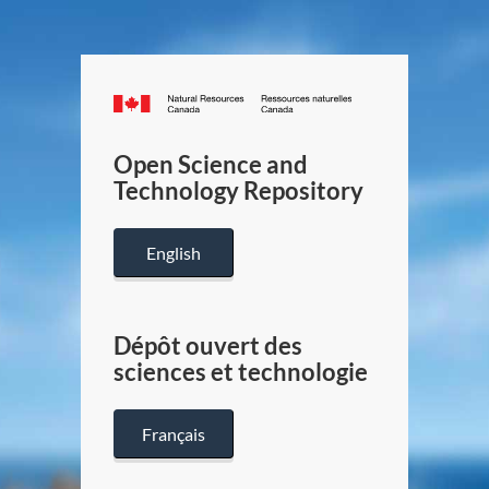
Canada.ca
/
Gouverneme
Open Science and
du
Technology Repository
Canada
English
Dépôt ouvert des
sciences et technologie
Français