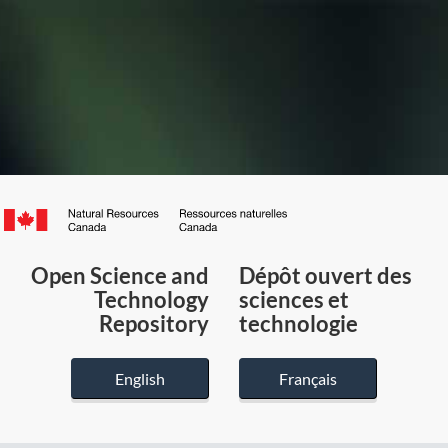
Canada.ca
/
Gouvernement
Open Science and
Dépôt ouvert des
du
Technology
sciences et
Canada
Repository
technologie
English
Français