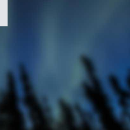
/
Symbole
du
gouvernement
du
Canada