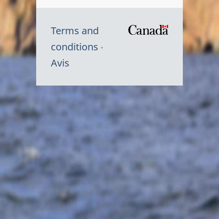
Terms and
/
conditions
Symbole
Avis
du
gouvernem
du
Canada