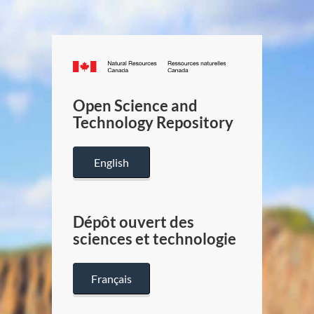
Canada.ca
/
Gouverneme
Open Science and
du
Technology Repository
Canada
English
Dépôt ouvert des
sciences et technologie
Français