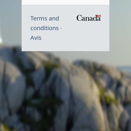
Terms and
/
conditions
Symbole
Avis
du
gouvernem
du
Canada