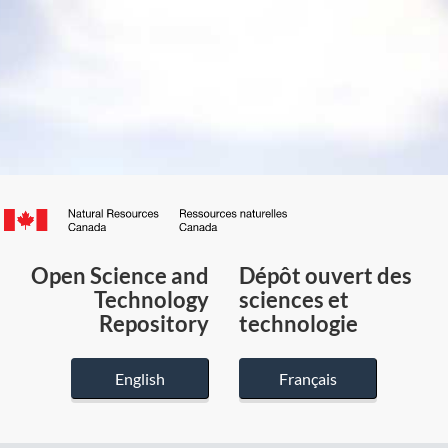
Canada.ca
/
Gouvernement
Open Science and
Dépôt ouvert des
du
Technology
sciences et
Canada
Repository
technologie
English
Français