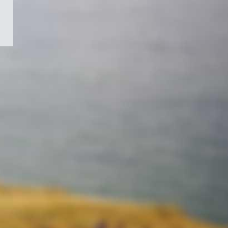
/
Symbole
du
gouvernement
du
Canada