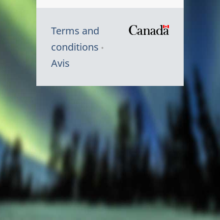
Terms and
/
conditions
Symbole
Avis
du
gouvernem
du
Canada