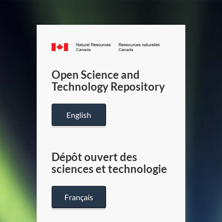
Canada.ca
/
Gouverneme
Open Science and
du
Technology Repository
Canada
English
Dépôt ouvert des
sciences et technologie
Français