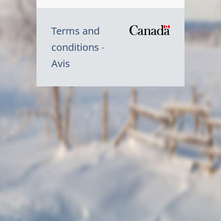
Terms and
/
conditions
Symbole
Avis
du
gouvernem
du
Canada