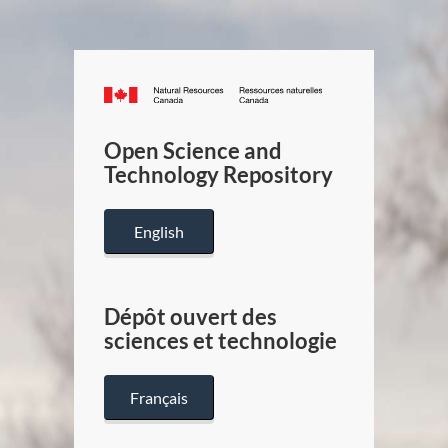
Canada.ca
/
Gouverneme
Open Science and
du
Technology Repository
Canada
English
Dépôt ouvert des
sciences et technologie
Français