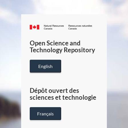
Canada.ca
/
Gouverneme
Open Science and
du
Technology Repository
Canada
English
Dépôt ouvert des
sciences et technologie
Français