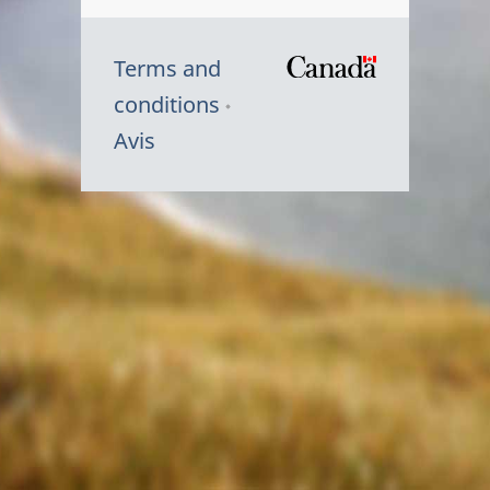
Terms and
/
conditions
Symbole
Avis
du
gouvernem
du
Canada