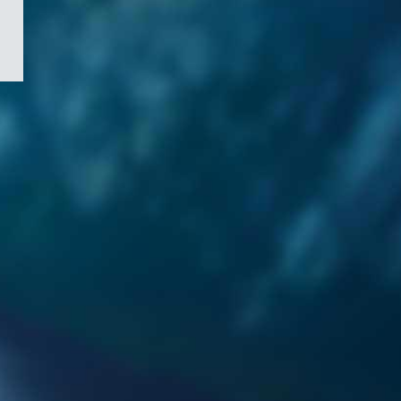
/
Symbole
du
gouvernement
du
Canada