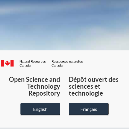
Canada.ca
/
Gouvernement
Open Science and
Dépôt ouvert des
du
Technology
sciences et
Canada
Repository
technologie
English
Français