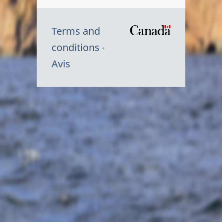
Terms and
/
conditions
Symbole
Avis
du
gouvernem
du
Canada