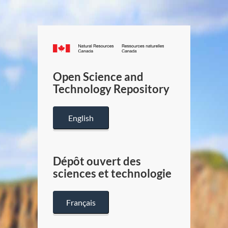
Canada.ca
/
Gouverneme
Open Science and
du
Technology Repository
Canada
English
Dépôt ouvert des
sciences et technologie
Français