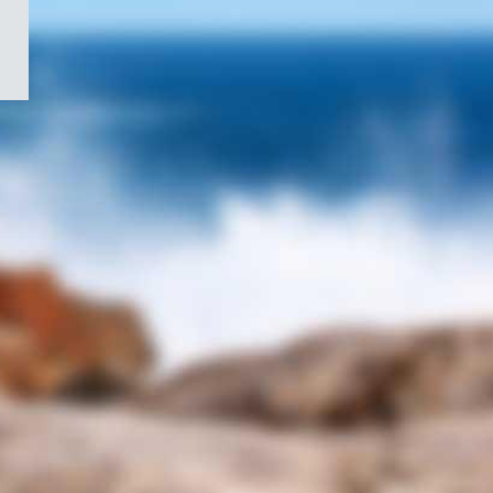
/
Symbole
du
gouvernement
du
Canada