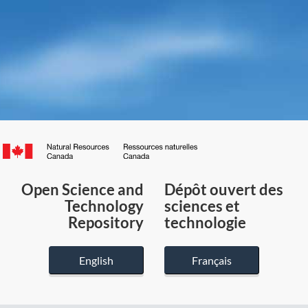
Canada.ca
/
Gouvernement
Open Science and
Dépôt ouvert des
du
Technology
sciences et
Canada
Repository
technologie
English
Français