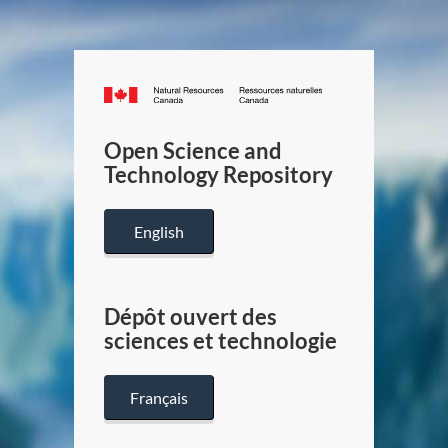
Canada.ca
/
Gouverneme
Open Science and
du
Technology Repository
Canada
English
Dépôt ouvert des
sciences et technologie
Français