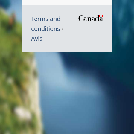
Terms and
/
conditions
Symbole
Avis
du
gouvernem
du
Canada