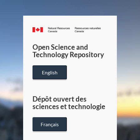
Canada.ca
/
Gouverneme
Open Science and
du
Technology Repository
Canada
English
Dépôt ouvert des
sciences et technologie
Français