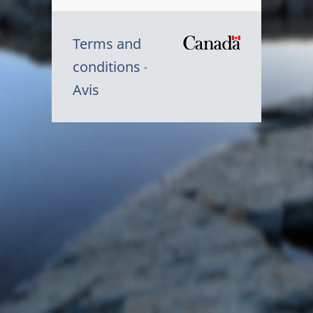
Terms and
/
conditions
Symbole
Avis
du
gouvernem
du
Canada